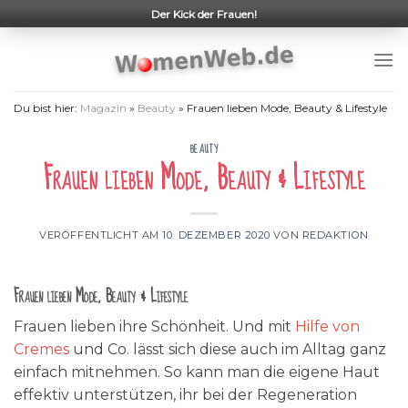
Skip
Der Kick der Frauen!
to
content
Du bist hier:
Magazin
»
Beauty
»
Frauen lieben Mode, Beauty & Lifestyle
BEAUTY
Frauen lieben Mode, Beauty & Lifestyle
VERÖFFENTLICHT AM
10. DEZEMBER 2020
VON
REDAKTION
Frauen lieben Mode, Beauty & Lifestyle
Frauen lieben ihre Schönheit. Und mit
Hilfe von
Cremes
und Co. lässt sich diese auch im Alltag ganz
einfach mitnehmen. So kann man die eigene Haut
effektiv unterstützen, ihr bei der Regeneration