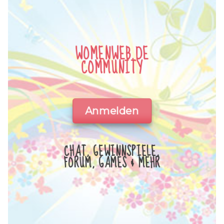
WOMENWEB.DE
COMMUNITY
Anmelden
CHAT, GEWINNSPIELE,
FORUM, GAMES & MEHR