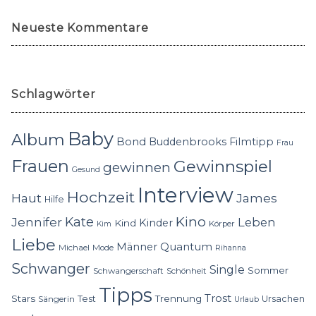
Neueste Kommentare
Schlagwörter
Baby
Album
Bond
Buddenbrooks
Filmtipp
Frau
Frauen
Gewinnspiel
gewinnen
Gesund
Interview
Hochzeit
Haut
James
Hilfe
Kino
Jennifer
Kate
Leben
Kinder
Kind
Körper
Kim
Liebe
Quantum
Männer
Michael
Mode
Rihanna
Schwanger
Single
Sommer
Schwangerschaft
Schönheit
Tipps
Trost
Stars
Trennung
Test
Ursachen
Sängerin
Urlaub